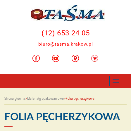
(12) 653
24 05
biuro@tasma.krakow.pl
Toggle
navigat
Strona główna
>
Materiały opakowaniowe
>
Folia pęcherzykowa
FOLIA PĘCHERZYKOWA