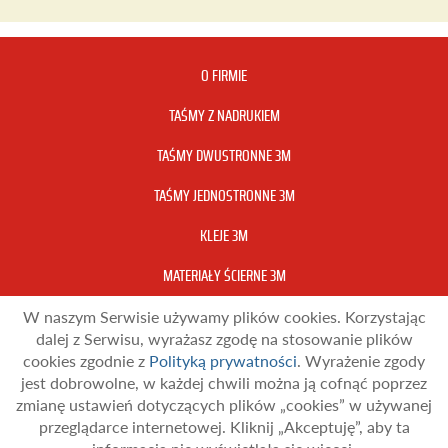
O FIRMIE
TAŚMY Z NADRUKIEM
TAŚMY DWUSTRONNE 3M
TAŚMY JEDNOSTRONNE 3M
KLEJE 3M
MATERIAŁY ŚCIERNE 3M
W naszym Serwisie używamy plików cookies. Korzystając
MATERIAŁY OPAKOWANIOWE
dalej z Serwisu, wyrażasz zgodę na stosowanie plików
KONTAKT
cookies zgodnie z
Polityką prywatności
. Wyrażenie zgody
jest dobrowolne, w każdej chwili można ją cofnąć poprzez
zmianę ustawień dotyczących plików „cookies” w używanej
TAŚMA ul. Kozia 14, 30-733 Kraków
przeglądarce internetowej. Kliknij „Akceptuję”, aby ta
Wszelkie prawa zastrzeżone.